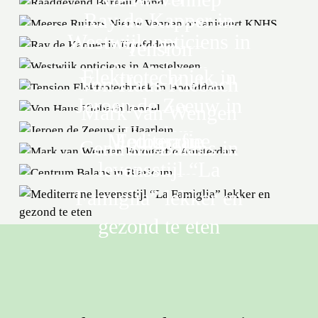
Grind
Ray de Kapper in
organiseert KNHS
Westwijk opticiens in
Hoofddorp
Tension
wedstrijden
Amstelveen
Elektrotechniek in
Von Haus Klebach
Jeroen de Zeeuw in
Hoofddorp
Mark van Wengen
kennel
Haarlem
Mediterrane
Fotografie
Centrum Balans in
levensstijl “La
Amsterdam
Blaricum
Famiglia” lekker en
gezond te eten