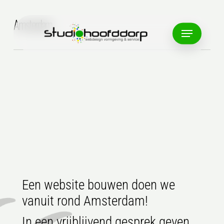
Skip
to
Amsterdam
Menu
main
content
Een website bouwen doen we
vanuit rond Amsterdam!
In een vrijblijvend gesprek geven